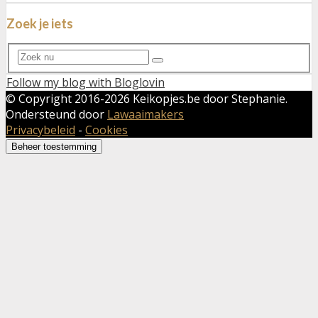
Zoek je iets
Search
Search
for:
Follow my blog with Bloglovin
© Copyright 2016-
2026 Keikopjes.be door Stephanie.
Ondersteund door
Lawaaimakers
Privacybeleid
-
Cookies
Beheer toestemming