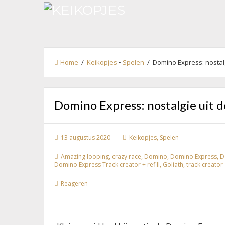
Home
/
Keikopjes
•
Spelen
/ Domino Express: nostalgi
Domino Express: nostalgie uit d
13 augustus 2020
Keikopjes
,
Spelen
Amazing looping
,
crazy race
,
Domino
,
Domino Express
,
D
Domino Express Track creator + refill
,
Goliath
,
track creator
Reageren