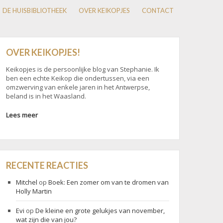
DE HUISBIBLIOTHEEK
OVER KEIKOPJES
CONTACT
OVER KEIKOPJES!
Keikopjes is de persoonlijke blog van Stephanie. Ik
ben een echte Keikop die ondertussen, via een
omzwerving van enkele jaren in het Antwerpse,
beland is in het Waasland.
Lees meer
RECENTE REACTIES
Mitchel
op
Boek: Een zomer om van te dromen van
Holly Martin
Evi
op
De kleine en grote gelukjes van november,
wat zijn die van jou?