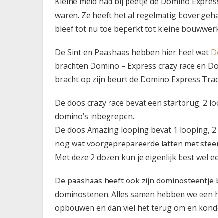
Kleine meid had bij peetje de Domino Expres
waren. Ze heeft het al regelmatig bovengeha
bleef tot nu toe beperkt tot kleine bouwwerk
De Sint en Paashaas hebben hier heel wat
D
brachten Domino – Express crazy race en D
bracht op zijn beurt de Domino Express Track
De doos crazy race bevat een startbrug, 2 loo
domino’s inbegrepen.
De doos Amazing looping bevat 1 looping, 2
nog wat voorgeprepareerde latten met steen
Met deze 2 dozen kun je eigenlijk best wel 
De paashaas heeft ook zijn dominosteentje b
dominostenen. Alles samen hebben we een h
opbouwen en dan viel het terug om en kon