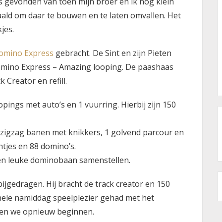
s gevonden van toen mijn broer en ik nog klein
ald om daar te bouwen en te laten omvallen. Het
jes.
omino Express
gebracht. De Sint en zijn Pieten
omino Express – Amazing looping. De paashaas
 Creator en refill.
pings met auto’s en 1 vuurring. Hierbij zijn 150
 zigzag banen met knikkers, 1 golvend parcour en
tjes en 88 domino’s.
een leuke dominobaan samenstellen.
ijgedragen. Hij bracht de track creator en 150
ele namiddag speelplezier gehad met het
den we opnieuw beginnen.