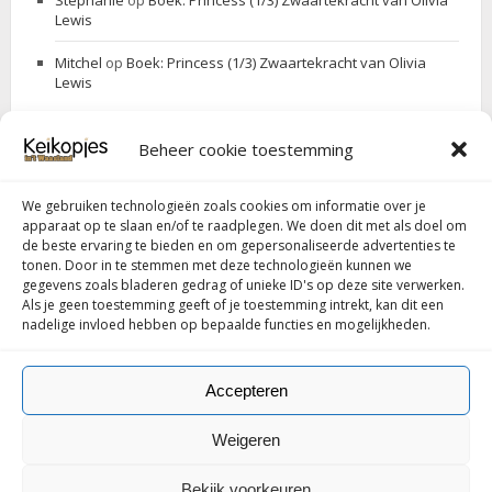
Stephanie
op
Boek: Princess (1/3) Zwaartekracht van Olivia
Lewis
Mitchel
op
Boek: Princess (1/3) Zwaartekracht van Olivia
Lewis
Beheer cookie toestemming
ZOEK JE IETS
We gebruiken technologieën zoals cookies om informatie over je
Search
Search
apparaat op te slaan en/of te raadplegen. We doen dit met als doel om
for:
de beste ervaring te bieden en om gepersonaliseerde advertenties te
tonen. Door in te stemmen met deze technologieën kunnen we
gegevens zoals bladeren gedrag of unieke ID's op deze site verwerken.
Als je geen toestemming geeft of je toestemming intrekt, kan dit een
Follow my blog with Bloglovin
nadelige invloed hebben op bepaalde functies en mogelijkheden.
Accepteren
Weigeren
© Copyright 2016-
2026 Keikopjes.be door Stephanie. Ondersteund
Bekijk voorkeuren