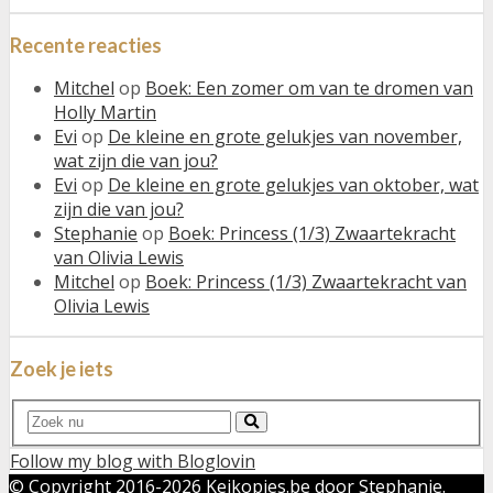
Recente reacties
Mitchel
op
Boek: Een zomer om van te dromen van
Holly Martin
Evi
op
De kleine en grote gelukjes van november,
wat zijn die van jou?
Evi
op
De kleine en grote gelukjes van oktober, wat
zijn die van jou?
Stephanie
op
Boek: Princess (1/3) Zwaartekracht
van Olivia Lewis
Mitchel
op
Boek: Princess (1/3) Zwaartekracht van
Olivia Lewis
Zoek je iets
Search
Search
for:
Follow my blog with Bloglovin
© Copyright 2016-
2026 Keikopjes.be door Stephanie.