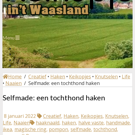
Menu
Home
De huisbibliotheek
Over Keikopjes
Contact
Home
/
Creatief
•
Haken
•
Keikopjes
•
Knutselen
•
Life
•
Naaien
/ Selfmade: een tochthond haken
Selfmade: een tochthond haken
8 januari 2022
Creatief
,
Haken
,
Keikopjes
,
Knutselen
,
Life
,
Naaien
haaknaald
,
haken
,
halve vaste
,
handmade
,
ikea
,
magische ring
,
pompon
,
selfmade
,
tochthond
,