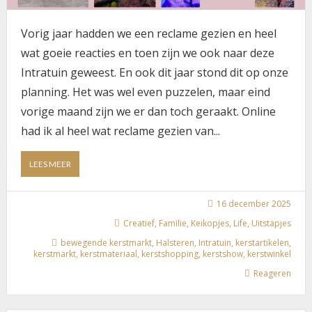
Vorig jaar hadden we een reclame gezien en heel
wat goeie reacties en toen zijn we ook naar deze
Intratuin geweest. En ook dit jaar stond dit op onze
planning. Het was wel even puzzelen, maar eind
vorige maand zijn we er dan toch geraakt. Online
had ik al heel wat reclame gezien van...
ABOUT
LEES MEER
EEN
DAGJE
SHOPPEN
16 december 2025
BIJ
Creatief
,
Familie
,
Keikopjes
,
Life
,
Uitstapjes
INTRATUIN
bewegende kerstmarkt
,
Halsteren
,
Intratuin
,
kerstartikelen
,
HALSTEREN
kerstmarkt
,
kerstmateriaal
,
kerstshopping
,
kerstshow
,
kerstwinkel
Reageren