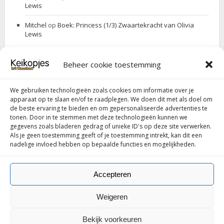
Lewis
Mitchel
op
Boek: Princess (1/3) Zwaartekracht van Olivia
Lewis
Beheer cookie toestemming
ZOEK JE IETS
We gebruiken technologieën zoals cookies om informatie over je
Search
Search
apparaat op te slaan en/of te raadplegen. We doen dit met als doel om
for:
de beste ervaring te bieden en om gepersonaliseerde advertenties te
tonen. Door in te stemmen met deze technologieën kunnen we
gegevens zoals bladeren gedrag of unieke ID's op deze site verwerken.
Als je geen toestemming geeft of je toestemming intrekt, kan dit een
Follow my blog with Bloglovin
nadelige invloed hebben op bepaalde functies en mogelijkheden.
Accepteren
Weigeren
© Copyright 2016-
2026 Keikopjes.be door Stephanie. Ondersteund
Bekijk voorkeuren