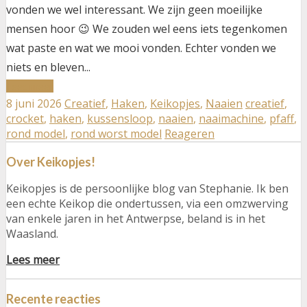
vonden we wel interessant. We zijn geen moeilijke
mensen hoor 😉 We zouden wel eens iets tegenkomen
wat paste en wat we mooi vonden. Echter vonden we
niets en bleven...
about
Lees meer
8 juni 2026
Creatief
,
Haken
,
Keikopjes
,
Naaien
creatief
,
Een
crocket
,
haken
,
kussensloop
,
naaien
,
naaimachine
,
pfaff
,
kussensloop
rond model
,
rond worst model
Reageren
haken
Over Keikopjes!
en
naaien
Keikopjes is de persoonlijke blog van Stephanie. Ik ben
een echte Keikop die ondertussen, via een omzwerving
van enkele jaren in het Antwerpse, beland is in het
Waasland.
Lees meer
Recente reacties