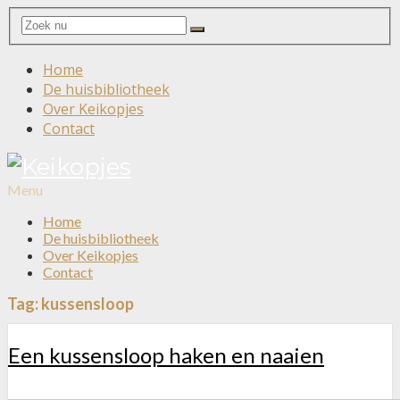
Search
Search
for:
Home
De huisbibliotheek
Over Keikopjes
Contact
Menu
Home
De huisbibliotheek
Over Keikopjes
Contact
Tag:
kussensloop
Een kussensloop haken en naaien