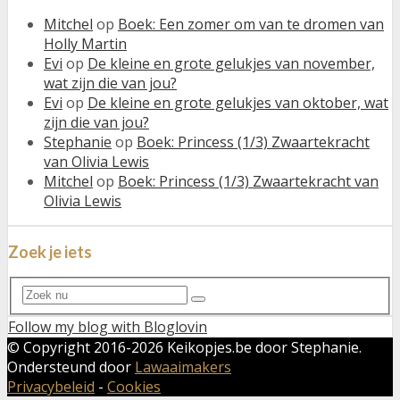
Mitchel
op
Boek: Een zomer om van te dromen van
Holly Martin
Evi
op
De kleine en grote gelukjes van november,
wat zijn die van jou?
Evi
op
De kleine en grote gelukjes van oktober, wat
zijn die van jou?
Stephanie
op
Boek: Princess (1/3) Zwaartekracht
van Olivia Lewis
Mitchel
op
Boek: Princess (1/3) Zwaartekracht van
Olivia Lewis
Zoek je iets
Search
Search
for:
Follow my blog with Bloglovin
© Copyright 2016-
2026 Keikopjes.be door Stephanie.
Ondersteund door
Lawaaimakers
Privacybeleid
-
Cookies