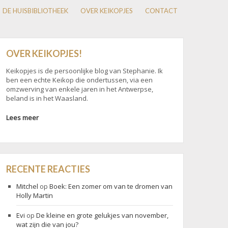
DE HUISBIBLIOTHEEK
OVER KEIKOPJES
CONTACT
OVER KEIKOPJES!
Keikopjes is de persoonlijke blog van Stephanie. Ik
ben een echte Keikop die ondertussen, via een
omzwerving van enkele jaren in het Antwerpse,
beland is in het Waasland.
Lees meer
RECENTE REACTIES
Mitchel
op
Boek: Een zomer om van te dromen van
Holly Martin
Evi
op
De kleine en grote gelukjes van november,
wat zijn die van jou?