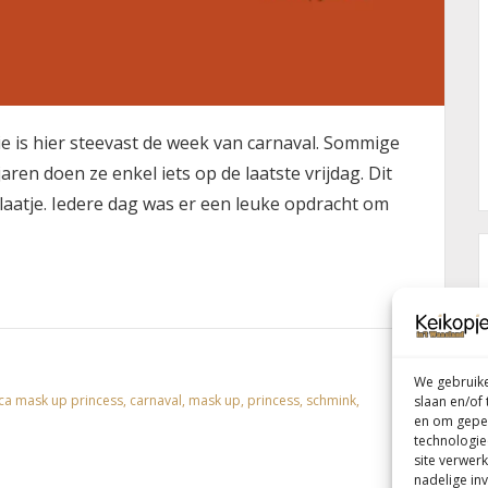
e is hier steevast de week van carnaval. Sommige
aren doen ze enkel iets op de laatste vrijdag. Dit
laatje. Iedere dag was er een leuke opdracht om
We gebruike
ca mask up princess
,
carnaval
,
mask up
,
princess
,
schmink
,
slaan en/of
en om geper
technologie
site verwerk
nadelige in