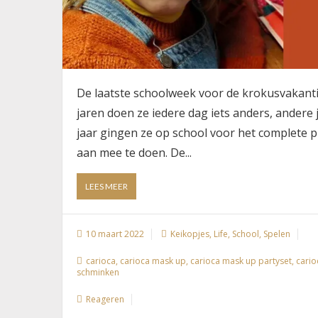
De laatste schoolweek voor de krokusvakanti
jaren doen ze iedere dag iets anders, andere j
jaar gingen ze op school voor het complete p
aan mee te doen. De...
ABOUT
LEES MEER
SCHMINKEN
HOORT
BIJ
10 maart 2022
Keikopjes
,
Life
,
School
,
Spelen
CARNAVAL
carioca
,
carioca mask up
,
carioca mask up partyset
,
cario
schminken
Reageren