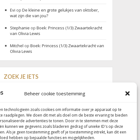
Evi
op
De kleine en grote gelukjes van oktober,
wat zijn die van jou?
Stephanie
op
Boek: Princess (1/3) Zwaartekracht
van Olivia Lewis
Mitchel
op
Boek: Princess (1/3) Zwaartekracht van
Olivia Lewis
ZOEK JE IETS
Search
Search
for:
Beheer cookie toestemming
n technologieën zoals cookies om informatie over je apparaat op te
 te raadplegen. We doen dit met als doel om de beste ervaring te bieden
Follow my blog with Bloglovin
sonaliseerde advertenties te tonen. Door in te stemmen met deze
ën kunnen we gegevens zoals bladeren gedrag of unieke ID's op deze
en. Als je geen toestemming geeft of je toestemming intrekt, kan dit een
vloed hebben op bepaalde functies en mogelijkheden.