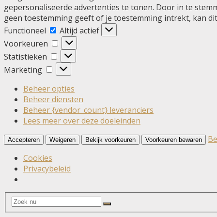
gepersonaliseerde advertenties te tonen. Door in te stem
geen toestemming geeft of je toestemming intrekt, kan di
Functioneel
Functioneel
Altijd actief
Voorkeuren
Voorkeuren
Statistieken
Statistieken
Marketing
Marketing
Beheer opties
Beheer diensten
Beheer {vendor_count} leveranciers
Lees meer over deze doeleinden
Be
Accepteren
Weigeren
Bekijk voorkeuren
Voorkeuren bewaren
Cookies
Privacybeleid
Search
Search
for: