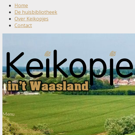
Home
De huisbibliotheek
Over Keikopjes
Contact
Menu
Home
De huisbibliotheek