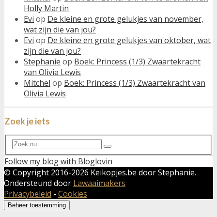
Holly Martin
Evi
op
De kleine en grote gelukjes van november,
wat zijn die van jou?
Evi
op
De kleine en grote gelukjes van oktober, wat
zijn die van jou?
Stephanie
op
Boek: Princess (1/3) Zwaartekracht
van Olivia Lewis
Mitchel
op
Boek: Princess (1/3) Zwaartekracht van
Olivia Lewis
Zoek je iets
Search
Search
for:
Follow my blog with Bloglovin
© Copyright 2016-
2026 Keikopjes.be door Stephanie.
Ondersteund door
Lawaaimakers
Privacybeleid
-
Cookies
Beheer toestemming