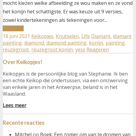
mocht kiezen welke afbeelding ze wou maken en ze vond
het konijn het schattigste. Er was keuze uit 9 versies,
zowel kindertekeningen als tekeningen voor...
about
Lees meer
18 juni 2021
Keikopjes
,
Knutselen
,
Life
Diamant
,
diamant
Diamond
painting
,
diamond
,
diamond painting
,
konijn
,
painting
,
painting:
reuzegroot
,
reuzegroot konijn
,
yess
Reageren
reuzegroot
Over Keikopjes!
konijn
Keikopjes is de persoonlijke blog van Stephanie. Ik ben
een echte Keikop die ondertussen, via een omzwerving
van enkele jaren in het Antwerpse, beland is in het
Waasland.
Lees meer
Recente reacties
Mitchel
op
Boek: Een zomer om van te dromen van