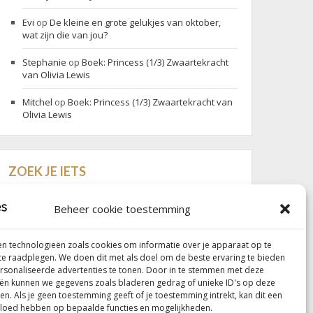
Evi
op
De kleine en grote gelukjes van oktober,
wat zijn die van jou?
Stephanie
op
Boek: Princess (1/3) Zwaartekracht
van Olivia Lewis
Mitchel
op
Boek: Princess (1/3) Zwaartekracht van
Olivia Lewis
ZOEK JE IETS
Search
Search
for:
Beheer cookie toestemming
n technologieën zoals cookies om informatie over je apparaat op te
 te raadplegen. We doen dit met als doel om de beste ervaring te bieden
Follow my blog with Bloglovin
sonaliseerde advertenties te tonen. Door in te stemmen met deze
ën kunnen we gegevens zoals bladeren gedrag of unieke ID's op deze
en. Als je geen toestemming geeft of je toestemming intrekt, kan dit een
vloed hebben op bepaalde functies en mogelijkheden.