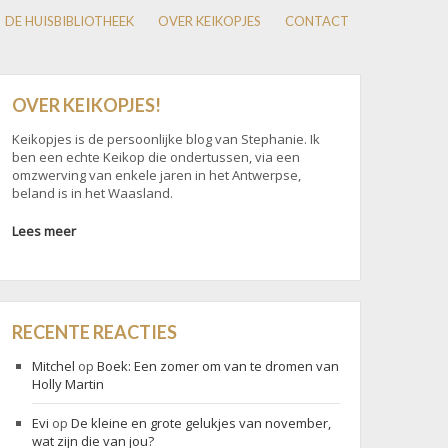
DE HUISBIBLIOTHEEK
OVER KEIKOPJES
CONTACT
OVER KEIKOPJES!
Keikopjes is de persoonlijke blog van Stephanie. Ik
ben een echte Keikop die ondertussen, via een
omzwerving van enkele jaren in het Antwerpse,
beland is in het Waasland.
Lees meer
RECENTE REACTIES
Mitchel
op
Boek: Een zomer om van te dromen van
Holly Martin
Evi
op
De kleine en grote gelukjes van november,
wat zijn die van jou?