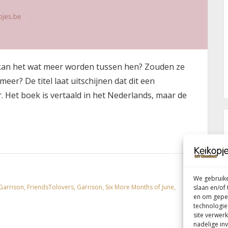
 kan het wat meer worden tussen hen? Zouden ze
eer? De titel laat uitschijnen dat dit een
r. Het boek is vertaald in het Nederlands, maar de
We gebruike
Garrison
,
FriendsTolovers
,
Garrison
,
Six More Months of June
,
slaan en/of
en om geper
technologie
site verwerk
nadelige in