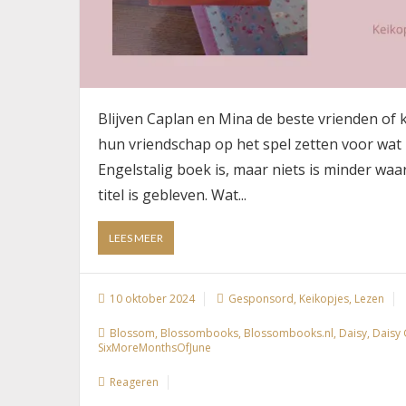
Blijven Caplan en Mina de beste vrienden of
hun vriendschap op het spel zetten voor wat m
Engelstalig boek is, maar niets is minder waa
titel is gebleven. Wat...
ABOUT
LEES MEER
BOEK:
SIX
MORE
10 oktober 2024
Gesponsord
,
Keikopjes
,
Lezen
MONTHS
OF
Blossom
,
Blossombooks
,
Blossombooks.nl
,
Daisy
,
Daisy 
JUNE
SixMoreMonthsOfJune
VAN
DAISY
Reageren
GARRISON