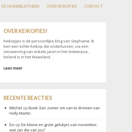
DE HUISBIBLIOTHEEK
OVER KEIKOPJES
CONTACT
OVER KEIKOPJES!
Keikopjes is de persoonlijke blog van Stephanie. Ik
ben een echte Keikop die ondertussen, via een
omzwerving van enkele jaren in het Antwerpse,
beland is in het Waasland.
Lees meer
RECENTE REACTIES
Mitchel
op
Boek: Een zomer om van te dromen van
Holly Martin
Evi
op
De kleine en grote gelukjes van november,
wat zijn die van jou?