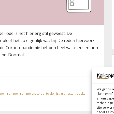
eriode is het hier erg stil geweest. De
leef het zo eigenlijk wat bij. De reden hiervoor?
. In de Corona-pandemie hebben heel wat mensen hun
nd. Doordat...
We gebruike
imen
,
rommel
,
rommelen
,
to do
,
to do lijst
,
uitmesten
,
zoeken
slaan en/of
en om geper
technologie
site verwerk
nadelige in