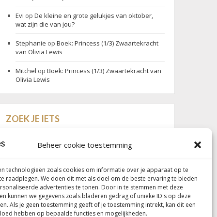
Evi
op
De kleine en grote gelukjes van oktober,
wat zijn die van jou?
Stephanie
op
Boek: Princess (1/3) Zwaartekracht
van Olivia Lewis
Mitchel
op
Boek: Princess (1/3) Zwaartekracht van
Olivia Lewis
ZOEK JE IETS
Search
Search
for:
Beheer cookie toestemming
n technologieën zoals cookies om informatie over je apparaat op te
 te raadplegen. We doen dit met als doel om de beste ervaring te bieden
Follow my blog with Bloglovin
sonaliseerde advertenties te tonen. Door in te stemmen met deze
ën kunnen we gegevens zoals bladeren gedrag of unieke ID's op deze
en. Als je geen toestemming geeft of je toestemming intrekt, kan dit een
vloed hebben op bepaalde functies en mogelijkheden.