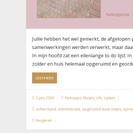
Jullie hebben het wel gemerkt, de afgelopen p
samenwerkingen werden verwerkt, maar daar b
In mijn hoofd zat een ellenlange to do lijst
zolder en huis helemaal opgeruimd en georde
ABOUT
LEES MEER
DE
TO
DO
2 juni 2026
Keikopjes
,
klusjes
,
Life
,
Lijstjes
LIJST
IN
achterstand
,
administratie
,
opgeruimd staat netjes
,
opru
MIJN
HOOFD
Reageren