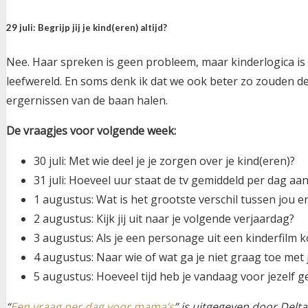
29 juli: Begrijp jij je kind(eren) altijd?
Nee. Haar spreken is geen probleem, maar kinderlogica is s
leefwereld. En soms denk ik dat we ook beter zo zouden 
ergernissen van de baan halen.
De vraagjes voor volgende week:
30 juli: Met wie deel je je zorgen over je kind(eren)?
31 juli: Hoeveel uur staat de tv gemiddeld per dag aa
1 augustus: Wat is het grootste verschil tussen jou 
2 augustus: Kijk jij uit naar je volgende verjaardag?
3 augustus: Als je een personage uit een kinderfilm ko
4 augustus: Naar wie of wat ga je niet graag toe met 
5 augustus: Hoeveel tijd heb je vandaag voor jezelf 
“
Een vraag per dag voor mama’s
” is uitgegeven door Delta