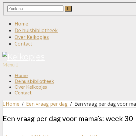
Search
Search
for:
Home
De huisbibliotheek
Over Keikopjes
Contact
Menu
Home
De huisbibliotheek
Over Keikopjes
Contact
Home
/
Een vraag per dag
/ Een vraag per dag voor ma
Een vraag per dag voor mama’s: week 30