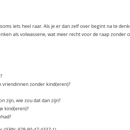
oms iets heel raar. Als je er dan zelf over begint na te den
denken als volwassene, wat meer recht voor de raap zonder
n?
en vriendinnen zonder kind(eren)?
n zijn, wie zou dat dan zijn?
je kind(eren)?
gehad?
s (ISBN: 978-90-47-4337-1)