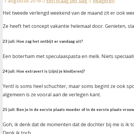
7 augustus 2016
Een vraag per dag
Reageren
Het tweede verlengd weekend van de maand zit er ook weer
Ze heeft het concept vakantie helemaal door. Genieten, sla
23 juli: Hoe zag het ontbijt er vandaag uit?
Een boterham met speculaaspasta en melk. Niets speciaals o
24 juli: Hoe extravert is (zijn) je kind(eren)?
Yentl is soms heel schuchter, maar soms begint ze ook spo
algemeen is ze vooral aan de verlegen kant.
25 juli: Ben je in de eerste plaats moeder of in de eerste plaats vrou
Goh, ik denk dat de momenten dat de dochter bij me is ik to
Denk ik toch.