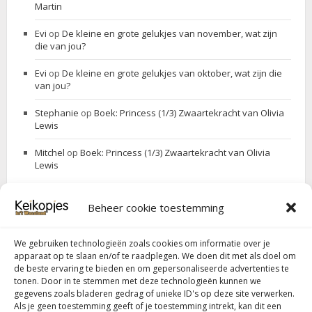
Martin
Evi
op
De kleine en grote gelukjes van november, wat zijn
die van jou?
Evi
op
De kleine en grote gelukjes van oktober, wat zijn die
van jou?
Stephanie
op
Boek: Princess (1/3) Zwaartekracht van Olivia
Lewis
Mitchel
op
Boek: Princess (1/3) Zwaartekracht van Olivia
Lewis
Beheer cookie toestemming
ZOEK JE IETS
We gebruiken technologieën zoals cookies om informatie over je
Search
Search
apparaat op te slaan en/of te raadplegen. We doen dit met als doel om
for:
de beste ervaring te bieden en om gepersonaliseerde advertenties te
tonen. Door in te stemmen met deze technologieën kunnen we
gegevens zoals bladeren gedrag of unieke ID's op deze site verwerken.
Als je geen toestemming geeft of je toestemming intrekt, kan dit een