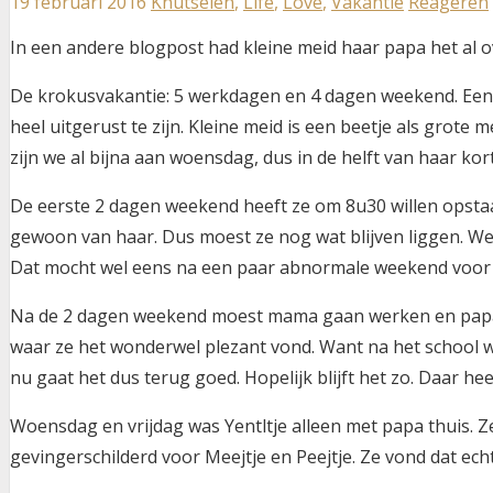
19 februari 2016
Knutselen
,
Life
,
Love
,
Vakantie
Reageren
In een andere blogpost had kleine meid haar papa het al o
De krokusvakantie: 5 werkdagen en 4 dagen weekend. Een v
heel uitgerust te zijn. Kleine meid is een beetje als grote
zijn we al bijna aan woensdag, dus in de helft van haar kor
De eerste 2 dagen weekend heeft ze om 8u30 willen opstaan. 
gewoon van haar. Dus moest ze nog wat blijven liggen. We
Dat mocht wel eens na een paar abnormale weekend voor 
Na de 2 dagen weekend moest mama gaan werken en papa wa
waar ze het wonderwel plezant vond. Want na het school wou
nu gaat het dus terug goed. Hopelijk blijft het zo. Daar hee
Woensdag en vrijdag was Yentltje alleen met papa thuis. 
gevingerschilderd voor Meejtje en Peejtje. Ze vond dat echt