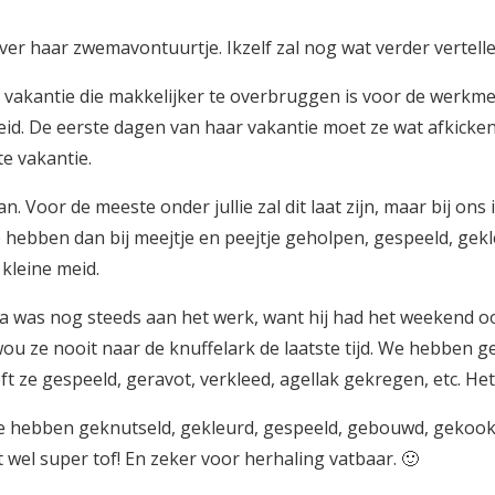
ver haar zwemavontuurtje. Ikzelf zal nog wat verder vertell
akantie die makkelijker te overbruggen is voor de werkmens
 meid. De eerste dagen van haar vakantie moet ze wat afkicken
te vakantie.
Voor de meeste onder jullie zal dit laat zijn, maar bij ons i
 hebben dan bij meejtje en peejtje geholpen, gespeeld, ge
kleine meid.
s nog steeds aan het werk, want hij had het weekend ook 
 ze nooit naar de knuffelark de laatste tijd. We hebben gee
ft ze gespeeld, geravot, verkleed, agellak gekregen, etc. Het
Ze hebben geknutseld, gekleurd, gespeeld, gebouwd, gekook
 wel super tof! En zeker voor herhaling vatbaar. 🙂