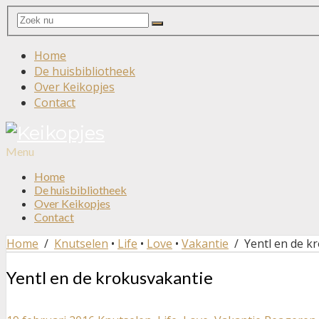
Search
Search
for:
Home
De huisbibliotheek
Over Keikopjes
Contact
Menu
Home
De huisbibliotheek
Over Keikopjes
Contact
Home
/
Knutselen
•
Life
•
Love
•
Vakantie
/ Yentl en de k
Yentl en de krokusvakantie