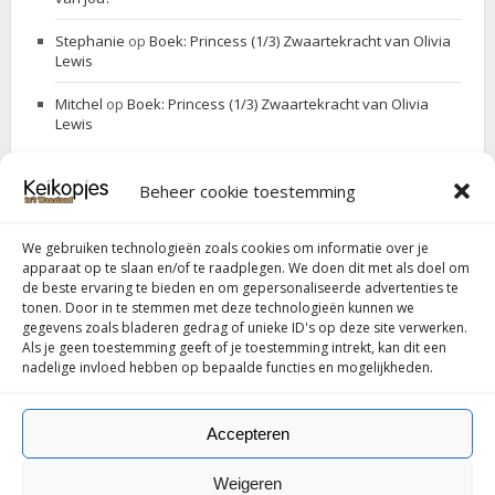
Stephanie
op
Boek: Princess (1/3) Zwaartekracht van Olivia
Lewis
Mitchel
op
Boek: Princess (1/3) Zwaartekracht van Olivia
Lewis
Beheer cookie toestemming
ZOEK JE IETS
We gebruiken technologieën zoals cookies om informatie over je
Search
Search
apparaat op te slaan en/of te raadplegen. We doen dit met als doel om
for:
de beste ervaring te bieden en om gepersonaliseerde advertenties te
tonen. Door in te stemmen met deze technologieën kunnen we
gegevens zoals bladeren gedrag of unieke ID's op deze site verwerken.
Als je geen toestemming geeft of je toestemming intrekt, kan dit een
Follow my blog with Bloglovin
nadelige invloed hebben op bepaalde functies en mogelijkheden.
Accepteren
Weigeren