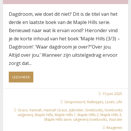
Dagdroom, wie doet dit niet? Dit is de titel van het
derde en laatste boek van de Maple Hills serie.
Benieuwd naar wat ik ervan vond? Hieronder vind
je de korte inhoud van het boek ‘Maple Hills (3/3) –
Dagdroom’: ‘Waar dagdroom je over?’‘Over jou.
Altijd over jou.’ Wanneer zijn uitstelgedrag ervoor
zorgt dat...
ABOUT
LEES MEER
BOEK:
MAPLE
HILLS
10 juni 2025
(3/3)
Gesponsord
,
Keikopjes
,
Lezen
,
Life
–
Grace
,
hannah
,
Hannah Grace
,
Ijsbreker
,
lovebooks
,
lovebooks
DAGDROOM
uitgeverij
,
Maple Hills
,
Maple Hills 1
,
Maple Hills 2
,
Maple Hills 3
,
VAN
Maple Hills serie
,
uitgeverij lovebooks
,
Vuurzee
HANNAH
GRACE
Reageren