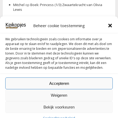
Mitchel
op
Boek: Princess (1/3) Zwaartekracht van Olivia
Lewis
Beheer cookie toestemming
ZOEK JE IETS
We gebruiken technologieën zoals cookies om informatie over je
Search
Search
apparaat op te slaan en/of te raadplegen. We doen dit met als doel om
for:
de beste ervaring te bieden en om gepersonaliseerde advertenties te
tonen. Door in te stemmen met deze technologieën kunnen we
gegevens zoals bladeren gedrag of unieke ID's op deze site verwerken.
Als je geen toestemming geeft of je toestemming intrekt, kan dit een
Follow my blog with Bloglovin
nadelige invloed hebben op bepaalde functies en mogelijkheden.
Accepteren
Weigeren
© Copyright 2016-
2026 Keikopjes.be door Stephanie. Ondersteund
Bekijk voorkeuren
door
Lawaaimakers
Privacybeleid
-
Cookies