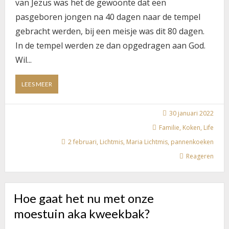
van Jezus was het de gewoonte dat een
pasgeboren jongen na 40 dagen naar de tempel
gebracht werden, bij een meisje was dit 80 dagen.
In de tempel werden ze dan opgedragen aan God.
Wil...
ABOUT
LEES MEER
OP
2
FEBRUARI
30 januari 2022
IS
Familie
,
Koken
,
Life
HET
2 februari
,
Lichtmis
,
Maria Lichtmis
,
pannenkoeken
MARIA
LICHTMIS
Reageren
Hoe gaat het nu met onze
moestuin aka kweekbak?