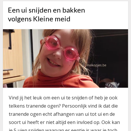
PLEINTJE
Een ui snijden en bakken
IN
volgens Kleine meid
DONK
Vind jij het leuk om een ui te snijden of heb je ook
telkens tranende ogen? Persoonlijk vind ik dat die
tranende ogen echt afhangen van ui tot ui en de
soort ui heeft er niet altijd een invloed op. Ook kan
je 5 uien snijden waarvan er eentje is waar je toch