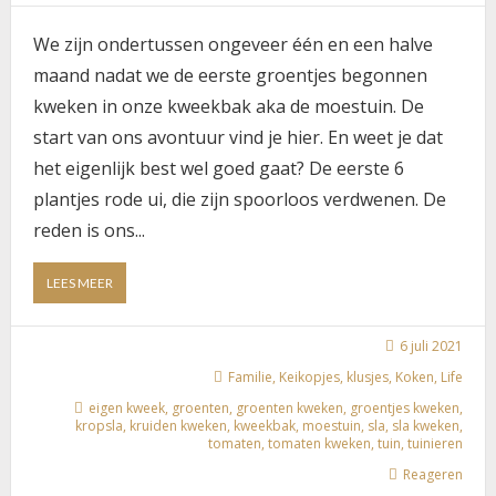
We zijn ondertussen ongeveer één en een halve
maand nadat we de eerste groentjes begonnen
kweken in onze kweekbak aka de moestuin. De
start van ons avontuur vind je hier. En weet je dat
het eigenlijk best wel goed gaat? De eerste 6
plantjes rode ui, die zijn spoorloos verdwenen. De
reden is ons...
ABOUT
LEES MEER
HOE
GAAT
HET
6 juli 2021
NU
Familie
,
Keikopjes
,
klusjes
,
Koken
,
Life
MET
eigen kweek
,
groenten
,
groenten kweken
,
groentjes kweken
,
ONZE
kropsla
,
kruiden kweken
,
kweekbak
,
moestuin
,
sla
,
sla kweken
,
MOESTUIN
tomaten
,
tomaten kweken
,
tuin
,
tuinieren
AKA
KWEEKBAK?
Reageren