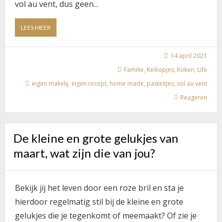
vol au vent, dus geen...
ABOUT
LEES MEER
VOL
AU
VENT
14 april 2021
À
Familie
,
Keikopjes
,
Koken
,
Life
LA
eigen makelij
,
eigen recept
,
home made
,
pasteitjes
,
vol au vent
KEIKOPJES,
HOE
Reageren
MAKEN
WE
DAT?
EN
De kleine en grote gelukjes van
IS
maart, wat zijn die van jou?
HET
LEKKER?
Bekijk jij het leven door een roze bril en sta je
hierdoor regelmatig stil bij de kleine en grote
gelukjes die je tegenkomt of meemaakt? Of zie je