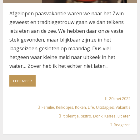
Afgelopen paasvakantie waren we naar het Zwin
geweest en traditiegetrouw gaan we dan telkens
iets eten aan de zee. We hebben daar onze vaste
stek gevonden, maar blijkbaar zijn ze in het
laagseizoen gesloten op maandag. Dus viel
hetgeen waar kleine meid naar uitkeek in het
water… Zover heb ik het echter niet laten...
ABOUT
LEES MEER
WE
GINGEN
NOG
20 mei 2022
EENS
Familie
,
Keikopjes
,
Koken
,
Life
,
Uitstapjes
,
Vakantie
GAAN
't pleintje
,
bistro
,
Donk
,
Kaffee
,
uit eten
ETEN,
DIT
Reageren
KEER
NAAR
‘T