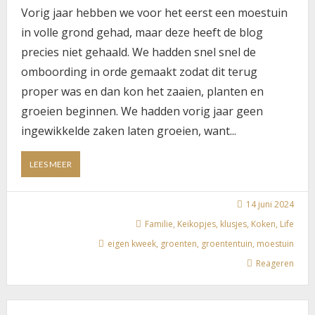
Vorig jaar hebben we voor het eerst een moestuin
in volle grond gehad, maar deze heeft de blog
precies niet gehaald. We hadden snel snel de
omboording in orde gemaakt zodat dit terug
proper was en dan kon het zaaien, planten en
groeien beginnen. We hadden vorig jaar geen
ingewikkelde zaken laten groeien, want...
ABOUT
LEES MEER
ONZE
MOESTUIN
IN
14 juni 2024
2024
Familie
,
Keikopjes
,
klusjes
,
Koken
,
Life
eigen kweek
,
groenten
,
groententuin
,
moestuin
Reageren