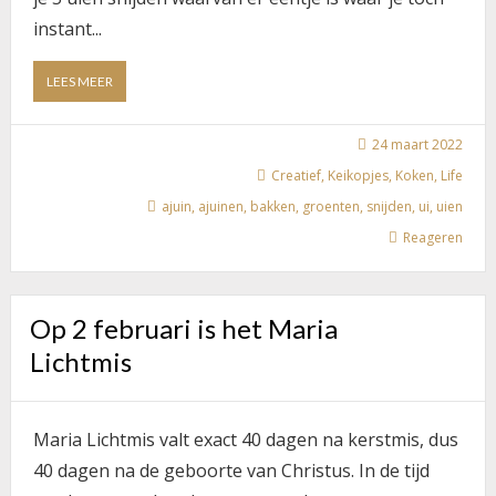
instant...
ABOUT
LEES MEER
EEN
UI
SNIJDEN
24 maart 2022
EN
Creatief
,
Keikopjes
,
Koken
,
Life
BAKKEN
ajuin
,
ajuinen
,
bakken
,
groenten
,
snijden
,
ui
,
uien
VOLGENS
KLEINE
Reageren
MEID
Op 2 februari is het Maria
Lichtmis
Maria Lichtmis valt exact 40 dagen na kerstmis, dus
40 dagen na de geboorte van Christus. In de tijd