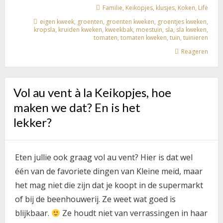
JE
Familie
,
Keikopjes
,
klusjes
,
Koken
,
Life
ONDER
eigen kweek
,
groenten
,
groenten kweken
,
groentjes kweken
,
ANDERE
kropsla
,
kruiden kweken
,
kweekbak
,
moestuin
,
sla
,
sla kweken
,
ZO!
tomaten
,
tomaten kweken
,
tuin
,
tuinieren
Reageren
Vol au vent à la Keikopjes, hoe
maken we dat? En is het
lekker?
Eten jullie ook graag vol au vent? Hier is dat wel
één van de favoriete dingen van Kleine meid, maar
het mag niet die zijn dat je koopt in de supermarkt
of bij de beenhouwerij. Ze weet wat goed is
blijkbaar.
Ze houdt niet van verrassingen in haar