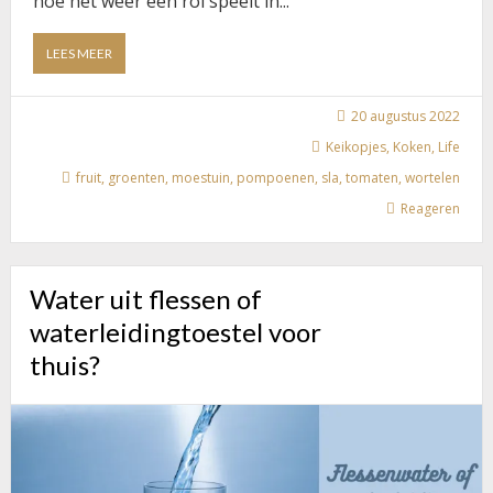
hoe het weer een rol speelt in...
ABOUT
LEES MEER
ONZE
MOESTUIN
EN
20 augustus 2022
DE
Keikopjes
,
Koken
,
Life
AVONTUREN
fruit
,
groenten
,
moestuin
,
pompoenen
,
sla
,
tomaten
,
wortelen
Reageren
Water uit flessen of
waterleidingtoestel voor
thuis?