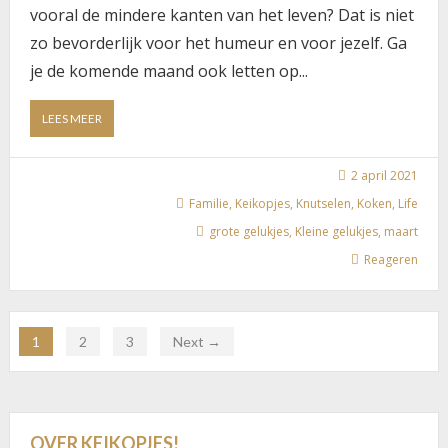
vooral de mindere kanten van het leven? Dat is niet
zo bevorderlijk voor het humeur en voor jezelf. Ga
je de komende maand ook letten op...
ABOUT
LEES MEER
DE
KLEINE
EN
2 april 2021
GROTE
Familie
,
Keikopjes
,
Knutselen
,
Koken
,
Life
GELUKJES
grote gelukjes
,
Kleine gelukjes
,
maart
VAN
MAART,
Reageren
WAT
ZIJN
DIE
VAN
1
2
3
Next →
JOU?
OVER KEIKOPJES!