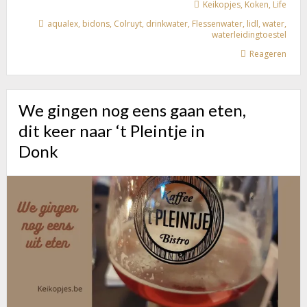
Keikopjes
,
Koken
,
Life
WATERLEIDINGTOESTEL
aqualex
,
bidons
,
Colruyt
,
drinkwater
,
Flessenwater
,
lidl
,
water
,
VOOR
waterleidingtoestel
THUIS?
Reageren
We gingen nog eens gaan eten,
dit keer naar ‘t Pleintje in
Donk